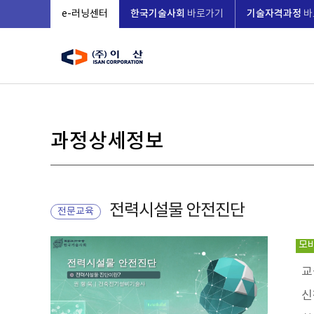
한국기술사회
기술자격과정
e-러닝센터
바로가기
바
과정상세정보
전력시설물 안전진단
전문교육
모
교
신